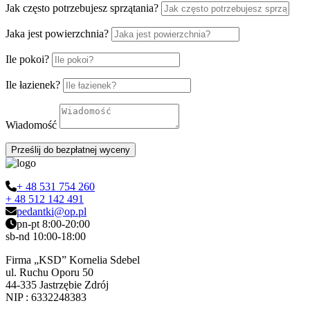
Jak często potrzebujesz sprzątania?
Jaka jest powierzchnia?
Ile pokoi?
Ile łazienek?
Wiadomość
Prześlij do bezpłatnej wyceny
+ 48 531 754 260
+ 48 512 142 491
pedantki@op.pl
pn-pt 8:00-20:00
sb-nd 10:00-18:00
Firma „KSD” Kornelia Sdebel
ul. Ruchu Oporu 50
44-335 Jastrzębie Zdrój
NIP : 6332248383