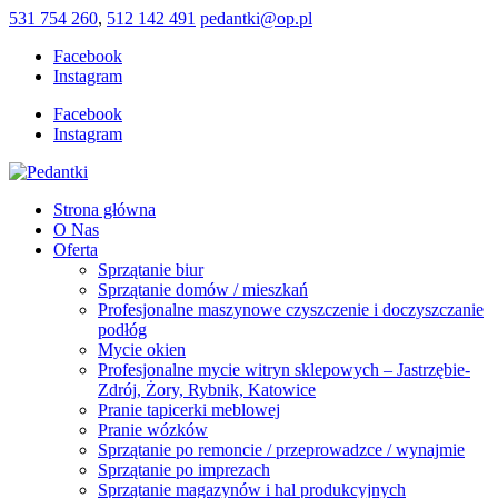
531 754 260
,
512 142 491
pedantki@op.pl
Facebook
Instagram
Facebook
Instagram
Strona główna
O Nas
Oferta
Sprzątanie biur
Sprzątanie domów / mieszkań
Profesjonalne maszynowe czyszczenie i doczyszczanie
podłóg
Mycie okien
Profesjonalne mycie witryn sklepowych – Jastrzębie-
Zdrój, Żory, Rybnik, Katowice
Pranie tapicerki meblowej
Pranie wózków
Sprzątanie po remoncie / przeprowadzce / wynajmie
Sprzątanie po imprezach
Sprzątanie magazynów i hal produkcyjnych