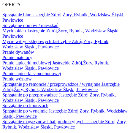
OFERTA
Sprzątanie biur Jastrzębie Zdrój,Żory, Rybnik, Wodzisław Śląski,
Pawłowice
Sprzątanie domów / mieszkań
Mycie okien
Jastrzębie Zdrój,Żory, Rybnik, Wodzisław Śląski,
Pawłowice
Mycie witryn sklepowych
Jastrzębie Zdrój,Żory, Rybnik,
Wodzisław Śląski, Pawłowice
Pranie dywanów
Pranie materacy
Pranie tapicerki meblowej
Jastrzębie Zdrój,Żory, Rybnik,
Wodzisław Śląski, Pawłowice
Pranie tapicerki samochodowej
Pranie wózków
Sprzątanie po remoncie / przeprowadzce / wynajmie
Jastrzębie
Zdrój,Żory, Rybnik, Wodzisław Śląski, Pawłowice
Sprzątanie po przeprowadzce
Jastrzębie Zdrój,Żory, Rybnik,
Wodzisław Śląski, Pawłowice
Sprzątanie po imprezach
Sprzątanie po wynajmie
Jastrzębie Zdrój,Żory, Rybnik, Wodzisław
Śląski, Pawłowice
Sprzątanie magazynów i hal produkcyjnych
Jastrzębie Zdrój,Żory,
Rybnik, Wodzisław Śląski, Pawłowice