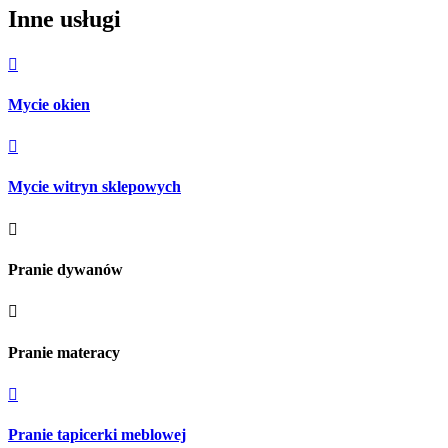
Inne usługi

Mycie okien

Mycie witryn sklepowych

Pranie dywanów

Pranie materacy

Pranie tapicerki meblowej